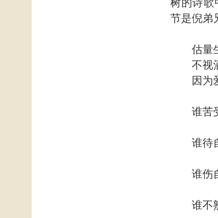
树的诗歌
节是倪弟
估量生
不视酒
因为爱的
谁苦受
谁待自
谁伤自
谁不熟练