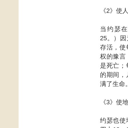
《2》使
当约瑟在
25。）
存活，使
权的豫言
是死亡；
的期间，
满了生命
《3》使
约瑟也使