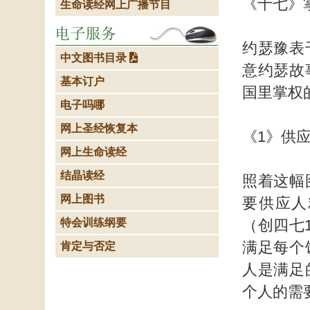
《十七》
生命读经网上广播节目
约瑟豫表
中文图书目录
意约瑟故
基本订户
国里掌权
电子吗哪
网上圣经恢复本
《1》供
网上生命读经
结晶读经
照着这幅
网上图书
要供应人
特会训练纲要
（创四七
满足每个
肯定与否定
人是满足
个人的需