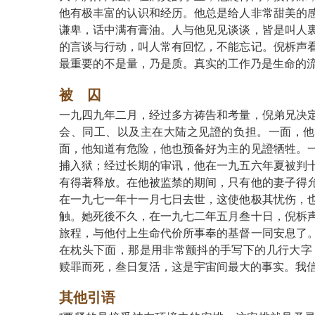
他有极丰富的认识和经历。他总是给人非常甜美的
谦卑，话中满有膏油。人与他见见谈谈，皆是叫人
的言谈与行动，叫人常有回忆，不能忘记。倪柝声
最重要的不是量，乃是质。真实的工作乃是生命的
被 囚
一九四九年二月，经过多方祷告和考量，倪弟兄决
会、同工、以及主在大陆之见證的负担。一面，他
面，他知道有危险，他也预备好为主的见證牺牲。
捕入狱；经过长期的审讯，他在一九五六年夏被判
有得著释放。在他被监禁的期间，只有他的妻子得
在一九七一年十一月七日去世，这使他极其忧伤，
触。她死後不久，在一九七二年五月叁十日，倪柝
旅程，与他付上生命代价所事奉的基督一同安息了
在枕头下面，那是用非常颤抖的手写下的几行大字
赎罪而死，叁日复活，这是宇宙间最大的事实。我信
其他引语