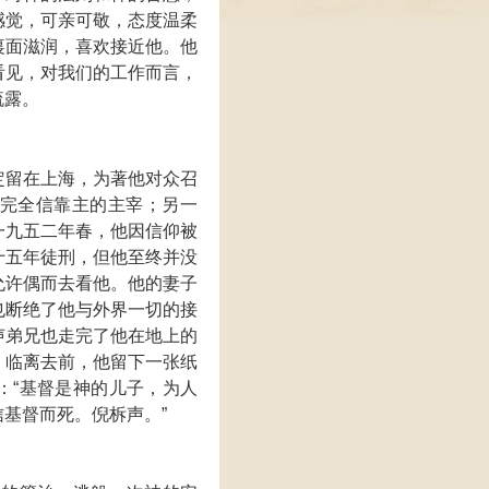
感觉，可亲可敬，态度温柔
裏面滋润，喜欢接近他。他
看见，对我们的工作而言，
流露。
定留在上海，为著他对众召
完全信靠主的主宰；另一
一九五二年春，他因信仰被
十五年徒刑，但他至终并没
允许偶而去看他。他的妻子
也断绝了他与外界一切的接
声弟兄也走完了他在地上的
。临离去前，他留下一张纸
：“基督是神的儿子，为人
基督而死。倪柝声。”