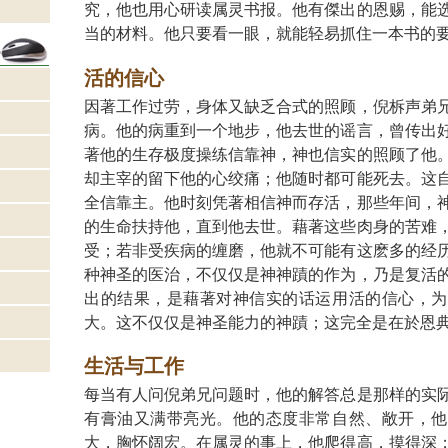
究，他也用心研读属灵书报。他有傑出的恩赐，能
当的材料。他只要看一眼，就能轻易抓住一本书的
活的信心
因著工作过劳，身体又缺乏合式的照顾，倪柝声弟
病。他的病重到一个地步，他去世的谣言，曾传出
著他的生存极度操练信靠神，神也信实的照顾了他
却主宰的留下他的心绞痛；他随时都可能死去。这
全信靠主。他时刻凭著相信神而存活，那些年间，
的生命扶持他，直到他去世。藉著这些肉身的苦难
受；若非受疾病的缠磨，他就不可能有这麽多的经
种神圣的医治，不仅仅是神神蹟的作为，乃是复活
出的结果，是藉著对神信实的话运用活的信心，为
大。这不仅仅是神圣能力的神蹟；这完全是在於恩
生活与工作
每当有人问倪弟兄问题时，他的解答总是那样的实
有膏油又满带亮光。他的态度非常自然、敞开，他
大，胸怀阔宏。在属灵的事上，他爬得高，摸得深