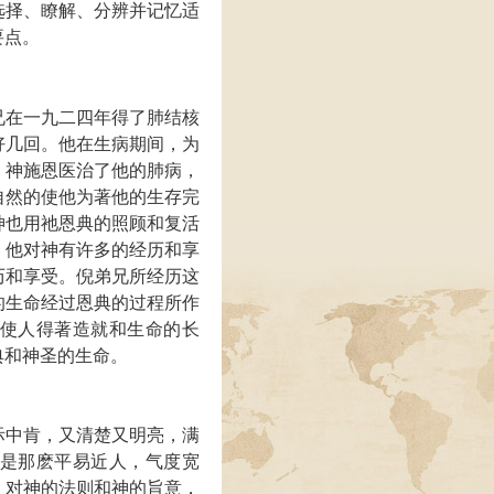
选择、瞭解、分辨并记忆适
要点。
兄在一九二四年得了肺结核
好几回。他在生病期间，为
。神施恩医治了他的肺病，
自然的使他为著他的生存完
神也用祂恩典的照顾和复活
，他对神有许多的经历和享
历和享受。倪弟兄所经历这
的生命经过恩典的过程所作
使人得著造就和生命的长
典和神圣的生命。
际中肯，又清楚又明亮，满
是那麽平易近人，气度宽
；对神的法则和神的旨意，