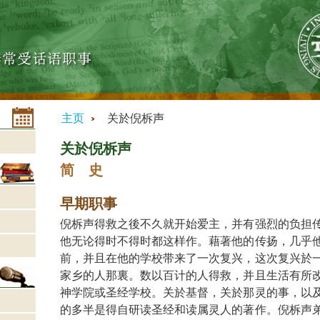
主页
关於倪柝声
关於倪柝声
简 史
早期职事
倪柝声得救之後不久就开始爱主，并有强烈的负担
他无论得时不得时都这样作。藉著他的传扬，几乎
前，并且在他的学校带来了一次复兴，这次复兴於
家乡的人那裏。数以百计的人得救，并且生活有所
神学院或圣经学校。关於基督，关於那灵的事，以
的多半是得自研读圣经和读属灵人的著作。倪柝声