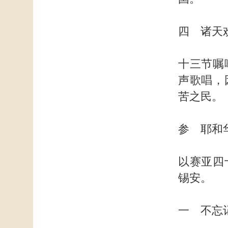
四 诸天
十三节嘱
声歌唱，
苦之民。
参 耶和
以赛亚四
锡安。
一 不忘