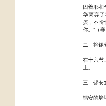
因着耶和
华离弃了
孩，不怜
你。”（赛
二 将锡
在十六节
上。
三 锡安
锡安的墙