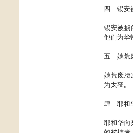
四 锡安
锡安被掳
他们为华
五 她荒
她荒废凄
为太窄。（
肆 耶和
耶和华向
的被掳者