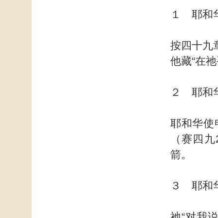
１ 耶和
按四十九
他藏“在
２ 耶和
耶和华使
（赛四九
箭。
３ 耶和
祂“对我