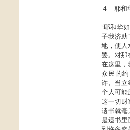
４ 耶和
“耶和华
子我济助
地，使人
罢。对那
在这里，
众民的约
许。当立
个人可能
这一切财
遗书就毫
是遗书里
到许多奇