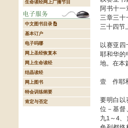
生命读经网上广播节目
阿书十一
三章三十
中文图书目录
三十四节
基本订户
电子吗哪
以赛亚四
网上圣经恢复本
耶和华的
地。在本
网上生命读经
结晶读经
壹 作耶
网上图书
特会训练纲要
要明白以
肯定与否定
位－基督
九1～4
色列都终