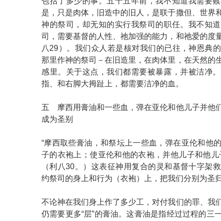
包括了多少的事。五十五年前，我不知道我需要赎
是，只是肉体，旧造中的旧人，是联于撒但、世界
神的祭司，却无知的实行我祭司的职任。我不知道
司，需要基督的人性、祂加强的能力，和祂爱的度
八29）。我们众人若是核对我们的已往，神恩典
那里作神的祭司－在旧造里，在肉体里，在天然的
感里。关于这点，我们都需要被暴露，并被洁净。
指、和右脚大拇趾上，都需要洁净的血。
五 摩西用膏油和一些血，弹在亚伦和他儿子并他
成为圣别
“摩西取些膏油，和祭坛上一些血，弹在亚伦和他
子的衣袍上；使亚伦和他的衣袍，并他儿子和他儿
（利八30。）这表征神用复合的灵和基督十字架
约祭司的身上和行为（衣袍）上，把我们分别为圣
不论神在我们身上作了多少工，对付我们的罪、我
仍需要更多“层”的膏油。这膏油是指经过过程的三