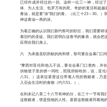
已经作成并经过的一切。这样一位三一神，经过了
体、为人生活、包罗万有的死、奇妙的复活和超越的
膏油，就是要“涂”我们的膏。（出三十23～30。
神这膏油一再的涂。
为着正确的认识我们新约祭司的职任，我们需要研
着旧约的圣徒。我们若明白这卷书的豫表，就会把
应用在我们身上。
六 为承接圣职所献的肉和饼，祭司要在会幕门口
“摩西对亚伦和他儿子说，要在会幕门口煮肉，并
供物筐子里的饼一同吃，照我所吩咐的，说，亚伦
八31。）这表征基督这位带着人性的救赎者，乃
入召会生活时的食物（约六51。）。
在利未记八章二十八节有神的分，在三十一节有我
这救赎者，饼是指祂的人性。基督这救赎者同着祂