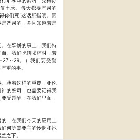
遵行耶和华的嘱咐，免得你
重复七天。每天都要严肃的
得你们死”这话所指明。因
事是严肃的，并且知道若是
受。在擘饼的事上，我们特
的血。我们吃饼喝杯时，若
27～29。）我们要受警
是严重的事。
事。藉着这样的重覆，亚伦
是神的祭司，也需要记得我
别要受题醒：在我们里面，
肃的，在我们今天的应用上
我们何等需要主的怜悯和祂
遮盖之下。