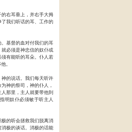
子的右耳垂上，并右手大拇
净了我们听话的耳、工作的
。
动。基督的血对付我们的耳
，就必须是神忠信的奴仆或
必须有能听的耳朵。仆人若
事他。
，神的说话。我们每天听许
命为神的祭司，神的仆人，
主人那里，主人就要带他到
）指明奴仆必须敏于听主人
。
积极的听会拯救我们脱离消
何消极的谈话。消极的话能