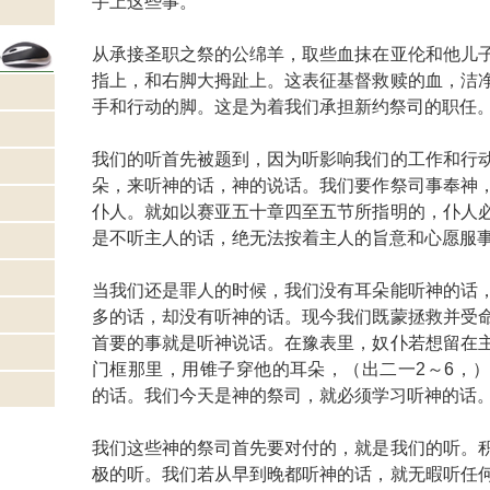
手上这些事。
从承接圣职之祭的公绵羊，取些血抹在亚伦和他儿
指上，和右脚大拇趾上。这表征基督救赎的血，洁
手和行动的脚。这是为着我们承担新约祭司的职任
我们的听首先被题到，因为听影响我们的工作和行
朵，来听神的话，神的说话。我们要作祭司事奉神
仆人。就如以赛亚五十章四至五节所指明的，仆人
是不听主人的话，绝无法按着主人的旨意和心愿服
当我们还是罪人的时候，我们没有耳朵能听神的话
多的话，却没有听神的话。现今我们既蒙拯救并受
首要的事就是听神说话。在豫表里，奴仆若想留在
门框那里，用锥子穿他的耳朵，（出二一2～6，
的话。我们今天是神的祭司，就必须学习听神的话
我们这些神的祭司首先要对付的，就是我们的听。
极的听。我们若从早到晚都听神的话，就无暇听任