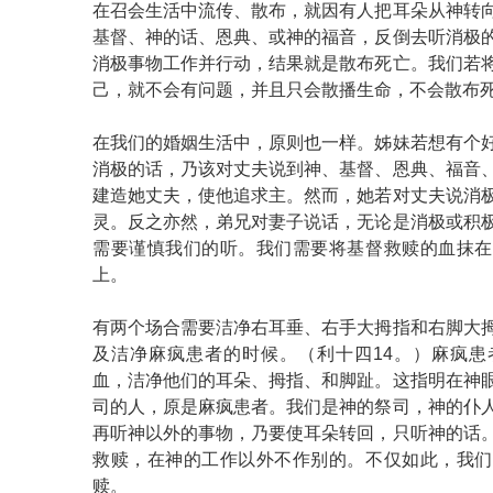
在召会生活中流传、散布，就因有人把耳朵从神转
基督、神的话、恩典、或神的福音，反倒去听消极
消极事物工作并行动，结果就是散布死亡。我们若
己，就不会有问题，并且只会散播生命，不会散布
在我们的婚姻生活中，原则也一样。姊妹若想有个
消极的话，乃该对丈夫说到神、基督、恩典、福音
建造她丈夫，使他追求主。然而，她若对丈夫说消
灵。反之亦然，弟兄对妻子说话，无论是消极或积
需要谨慎我们的听。我们需要将基督救赎的血抹在
上。
有两个场合需要洁净右耳垂、右手大拇指和右脚大
及洁净麻疯患者的时候。（利十四14。）麻疯患
血，洁净他们的耳朵、拇指、和脚趾。这指明在神
司的人，原是麻疯患者。我们是神的祭司，神的仆
再听神以外的事物，乃要使耳朵转回，只听神的话
救赎，在神的工作以外不作别的。不仅如此，我们
赎。