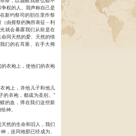
罪祭，以题醒我甚么都不
和争权的人。我声称自己是
在新约祭司的职任里作祭
量（由摇祭的胸所表征－利
的光就会暴露我们从前是在
生命同天然的爱、天然的情
我们的右耳垂、右手大拇
们的衣袍上，使他们的衣袍
的衣袍上，并他儿子和他儿
子的衣袍，都成为圣别。”
救赎的血，弹在我们这些新
归给神。
们天然的生命和旧人，我们
一神，连同祂那已经成为、