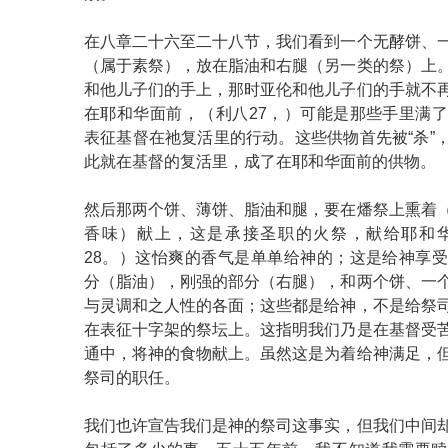
在八章二十六至二十八节，我们看到一个无酵饼、
（属于素祭），放在脂油和右腿（另一类的祭）上
和他儿子们的手上，那时亚伦和他儿子们的手就不
在耶和华面前，（利八27，）可能是那些手里满
表征基督在祂复活里的行动。这些供物首先被“杀”
此就在基督的复活里，成了在耶和华面前的供物。
然后那两个饼、薄饼、脂油和腿，要在燔祭上熏着
香味）献上，这是承接圣职的火祭，献给耶和
28。）这怡爽的香气是单单给神的；这是给神享
分（脂油），刚强的部分（右腿），和两个饼、一
与灵调和之人性的各面；这些都是给神，不是给祭
在表征十字架的祭坛上。这指明我们乃是在基督受
通中，将神的食物献上。虽然这是为着给神满足，
祭司的职任。
我们也许宣告我们是神的祭司这事实，但我们中间