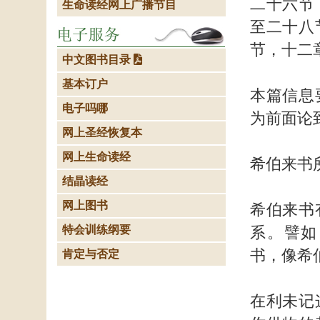
二十六节
生命读经网上广播节目
至二十八
节，十二
中文图书目录
基本订户
本篇信息
电子吗哪
为前面论
网上圣经恢复本
网上生命读经
希伯来书
结晶读经
网上图书
希伯来书
特会训练纲要
系。譬如
书，像希
肯定与否定
在利未记