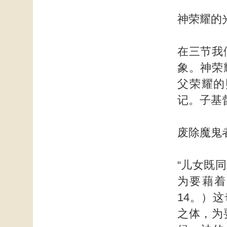
神荣耀的
在三节我
象。神荣
父荣耀的
记。子基
废除魔鬼
“儿女既
为要藉着
14。）
之体，为